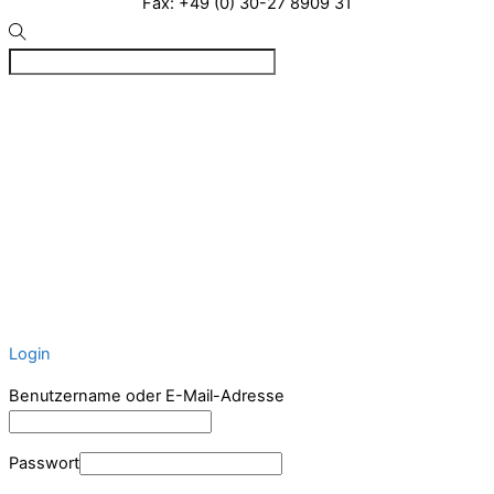
Fax: +49 (0) 30-27 8909 31
©
VIZ
2026
Created by BPR*DESIGN
·
·
·
Impressum
Datenschutz
Cookie-Details
Login
Benutzername oder E-Mail-Adresse
Passwort