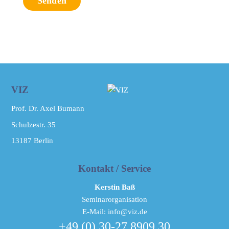
Back
VIZ
To
Prof. Dr. Axel Bumann
Top
Schulzestr. 35
13187
Berlin
Kontakt / Service
Kerstin Baß
Seminarorganisation
E-Mail: info@viz.de
+49 (0) 30-27 8909 30