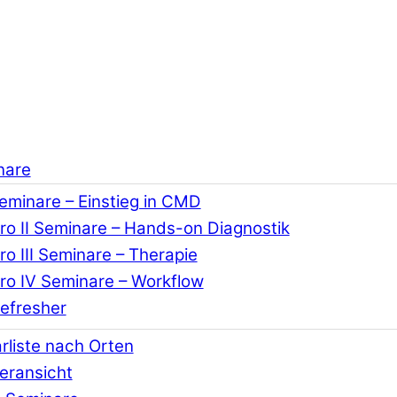
nare
Seminare – Einstieg in CMD
o II Seminare – Hands-on Diagnostik
o III Seminare – Therapie
o IV Seminare – Workflow
efresher
rliste nach Orten
eransicht