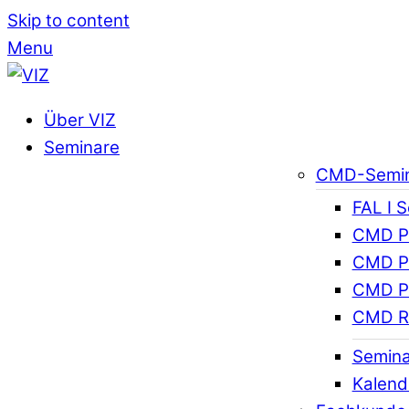
Skip to content
Menu
Über VIZ
Seminare
CMD-Semi
FAL I 
CMD Pr
CMD Pr
CMD Pr
CMD R
Semina
Kalend