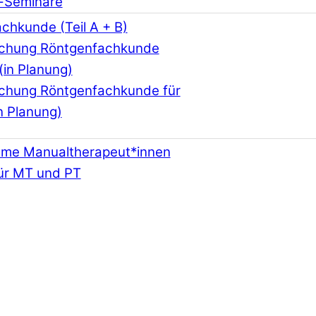
-Seminare
chkunde (Teil A + B)
schung Röntgenfachkunde
(in Planung)
schung Röntgenfachkunde für
n Planung)
hme Manualtherapeut*innen
ür MT und PT