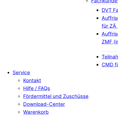
Fachkunde
DVT Fa
Auffri
für ZÄ 
Auffri
ZMF (i
Teilna
CMD f
Service
Kontakt
Hilfe / FAQs
Fördermittel und Zuschüsse
Download-Center
Warenkorb