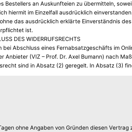
es Bestellers an Auskunfteien zu übermitteln, sowe
 sich hiermit im Einzelfall ausdrücklich einverstande
hne das ausdrücklich erklärte Einverständnis des 
flichtet ist.
USS DES WIDERRUFSRECHTS
en bei Abschluss eines Fernabsatzgeschäfts im Onl
der Anbieter (VIZ – Prof. Dr. Axel Bumann) nach M
echt sind in Absatz (2) geregelt. In Absatz (3) fi
 Tagen ohne Angaben von Gründen diesen Vertrag z