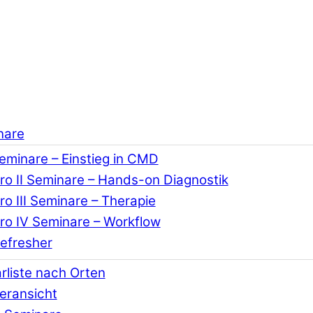
nare
Seminare – Einstieg in CMD
o II Seminare – Hands-on Diagnostik
o III Seminare – Therapie
o IV Seminare – Workflow
efresher
rliste nach Orten
eransicht