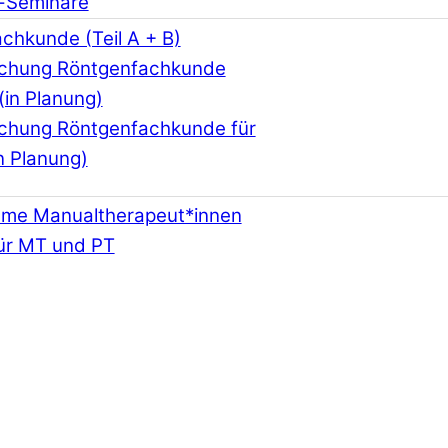
-Seminare
chkunde (Teil A + B)
schung Röntgenfachkunde
(in Planung)
schung Röntgenfachkunde für
n Planung)
hme Manualtherapeut*innen
ür MT und PT