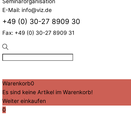
Seminarorganisation
E-Mail: info@viz.de
+49 (0) 30-27 8909 30
Fax: +49 (0) 30-27 8909 31
©
VIZ
2026
Created by BPR*DESIGN
·
·
Impressum
Datensc
Warenkorb
0
Es sind keine Artikel im Warenkorb!
Weiter einkaufen
0