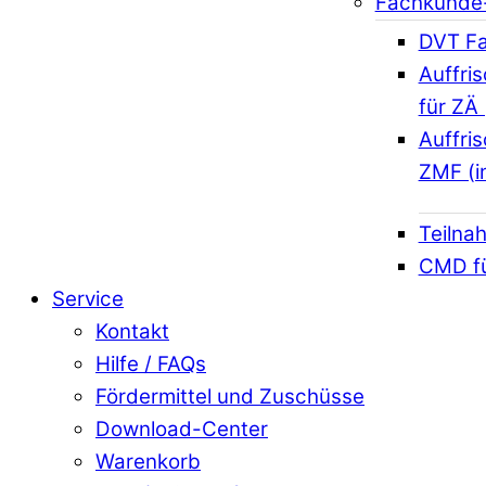
Fachkunde
DVT Fa
Auffri
für ZÄ 
Auffri
ZMF (i
Teilna
CMD f
Service
Kontakt
Hilfe / FAQs
Fördermittel und Zuschüsse
Download-Center
Warenkorb