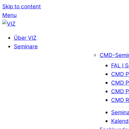
Skip to content
Menu
Über VIZ
Seminare
CMD-Semi
FAL I 
CMD Pr
CMD Pr
CMD Pr
CMD R
Semina
Kalend