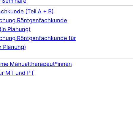
-Seminare
chkunde (Teil A + B)
schung Röntgenfachkunde
(in Planung)
schung Röntgenfachkunde für
n Planung)
hme Manualtherapeut*innen
ür MT und PT