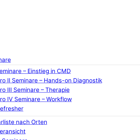
nare
Seminare – Einstieg in CMD
o II Seminare – Hands-on Diagnostik
o III Seminare – Therapie
o IV Seminare – Workflow
efresher
rliste nach Orten
eransicht