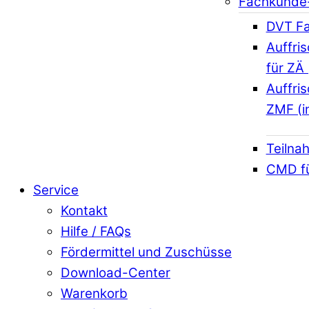
Fachkunde
DVT Fa
Auffri
für ZÄ 
Auffri
ZMF (i
Teilna
CMD f
Service
Kontakt
Hilfe / FAQs
Fördermittel und Zuschüsse
Download-Center
Warenkorb