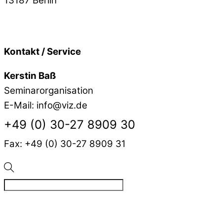
13187
Berlin
Kontakt / Service
Kerstin Baß
Seminarorganisation
E-Mail: info@viz.de
+49 (0) 30-27 8909 30
Fax: +49 (0) 30-27 8909 31
©
VIZ
2026
Created by BPR*DESIGN
·
·
Impressum
Datensc