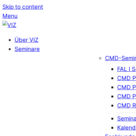
Skip to content
Menu
Über VIZ
Seminare
CMD-Semi
FAL I 
CMD Pr
CMD Pr
CMD Pr
CMD R
Semina
Kalend