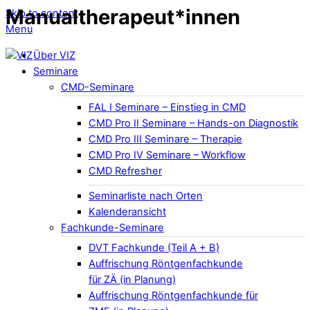
Manualtherapeut*innen
Skip to content
Menu
Über VIZ
Seminare
CMD-Seminare
FAL I Seminare – Einstieg in CMD
CMD Pro II Seminare – Hands-on Diagnostik
CMD Pro III Seminare – Therapie
CMD Pro IV Seminare – Workflow
CMD Refresher
Seminarliste nach Orten
Kalenderansicht
Fachkunde-Seminare
DVT Fachkunde (Teil A + B)
Auffrischung Röntgenfachkunde
für ZÄ (in Planung)
Auffrischung Röntgenfachkunde für