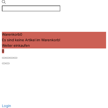
©
VIZ
2026
Created by BPR*DESIGN
·
·
·
Impressum
Datenschutz
Cookie-Details
Warenkorb
0
Es sind keine Artikel im Warenkorb!
Weiter einkaufen
0
Login