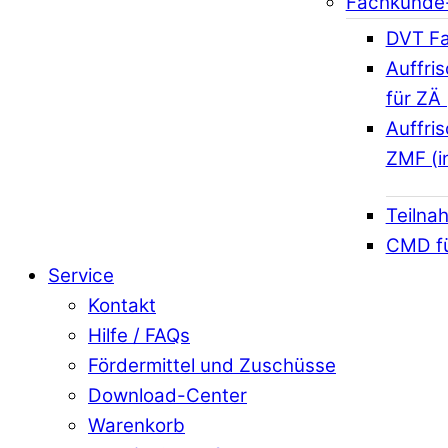
Fachkunde
DVT Fa
Auffri
für ZÄ 
Auffri
ZMF (i
Teilna
CMD f
Service
Kontakt
Hilfe / FAQs
Fördermittel und Zuschüsse
Download-Center
Warenkorb