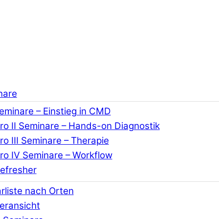
nare
Seminare – Einstieg in CMD
o II Seminare – Hands-on Diagnostik
o III Seminare – Therapie
o IV Seminare – Workflow
efresher
rliste nach Orten
eransicht