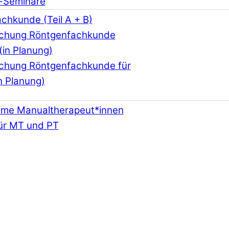
-Seminare
chkunde (Teil A + B)
schung Röntgenfachkunde
(in Planung)
schung Röntgenfachkunde für
n Planung)
hme Manualtherapeut*innen
ür MT und PT