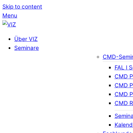
Skip to content
Menu
Über VIZ
Seminare
CMD-Semi
FAL I 
CMD Pr
CMD Pr
CMD Pr
CMD R
Semina
Kalend