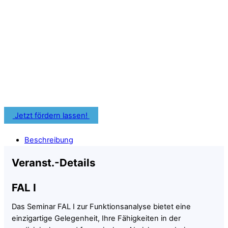
Je nach Bundesland kannst Du
Förderprogramme oder
Bildungszuschüsse für Deine
zahnärztliche Weiterbildung nutzen.
Informiere Dich frühzeitig über Fördermöglichkeiten für
Deine Fortbildung.
Jetzt fördern lassen!
Beschreibung
Veranst.-Details
FAL I
Das Seminar FAL I zur Funktionsanalyse bietet eine
einzigartige Gelegenheit, Ihre Fähigkeiten in der