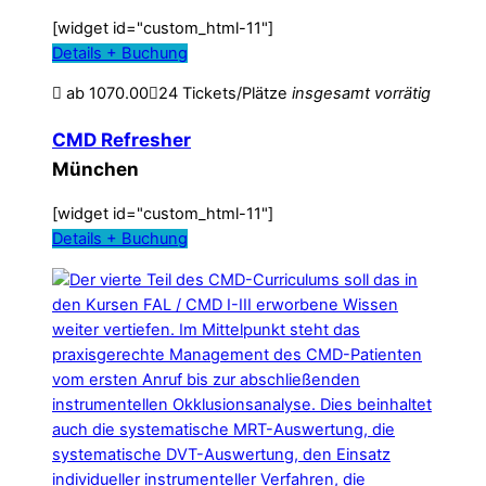
[widget id="custom_html-11"]
Details + Buchung
ab
1070.00
24 Tickets/Plätze
insgesamt
vorrätig
CMD Refresher
München
[widget id="custom_html-11"]
Details + Buchung