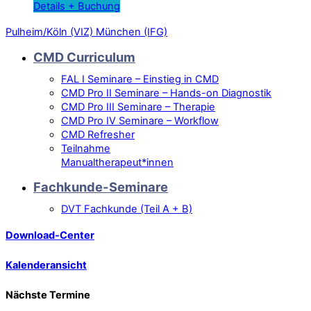
Details + Buchung
Pulheim/Köln (VIZ)
München (IFG)
CMD Curriculum
FAL I Seminare – Einstieg in CMD
CMD Pro II Seminare – Hands-on Diagnostik
CMD Pro III Seminare – Therapie
CMD Pro IV Seminare – Workflow
CMD Refresher
Teilnahme
Manualtherapeut*innen
Fachkunde-Seminare
DVT Fachkunde (Teil A + B)
Download-Center
Kalenderansicht
Nächste Termine