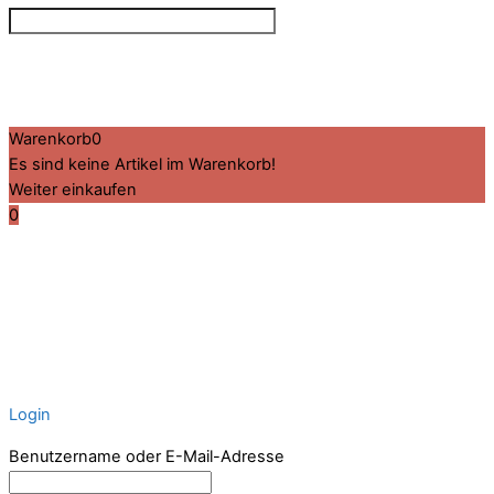
©
VIZ
2026
Created by BPR*DESIGN
·
·
·
Impressum
Datenschutz
Cookie-Details
Warenkorb
0
Es sind keine Artikel im Warenkorb!
Weiter einkaufen
0
Login
Benutzername oder E-Mail-Adresse