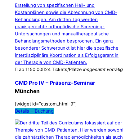
ab
1150.00
24 Tickets/Plätze
insgesamt
vorrätig
CMD Pro IV – Präsenz-Seminar
München
[widget id="custom_html-9"]
Details + Buchung