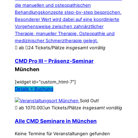
ab
24 Tickets/Plätze
insgesamt
vorrätig
CMD Pro III – Präsenz-Seminar
München
[widget id="custom_html-7"]
Details + Buchung
Sold Out!
ab
1070.00
un Tickets/Plätze
insgesamt
vorrätig
Alle CMD Seminare in München
Keine Termine für Veranstaltungen gefunden