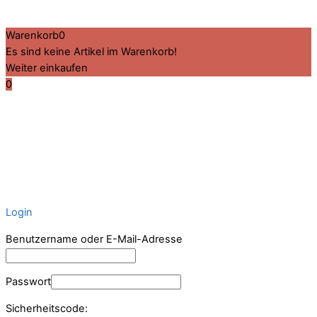
Created by BPR*DESIGN
·
·
·
Impressum
Datenschutz
Cookie-Details
Warenkorb
0
Es sind keine Artikel im Warenkorb!
Weiter einkaufen
0
Login
Benutzername oder E-Mail-Adresse
Passwort
Sicherheitscode: