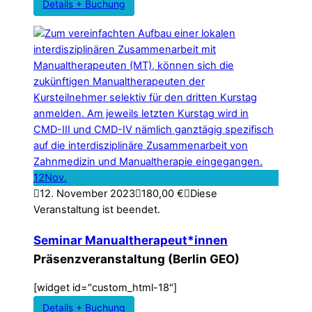
Details + Buchung
12
Nov.
12. November 2023
180,00
€
Diese
Veranstaltung ist beendet.
Seminar Manualtherapeut*innen
Präsenzveranstaltung (Berlin GEO)
[widget id="custom_html-18"]
Details + Buchung