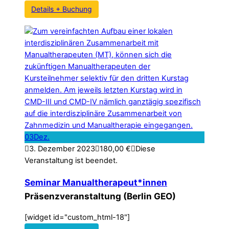
Details + Buchung
03
Dez.
3. Dezember 2023
180,00
€
Diese
Veranstaltung ist beendet.
Seminar Manualtherapeut*innen
Präsenzveranstaltung (Berlin GEO)
[widget id="custom_html-18"]