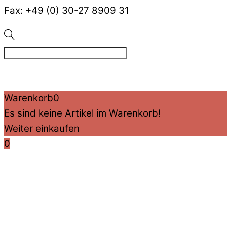
Fax: +49 (0) 30-27 8909 31
©
VIZ
2026
Created by BPR*DESIGN
·
·
Impressum
Datensc
Warenkorb
0
Es sind keine Artikel im Warenkorb!
Weiter einkaufen
0