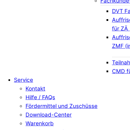
Fachkunde
DVT Fa
Auffri
für ZÄ 
Auffri
ZMF (i
Teilna
CMD f
Service
Kontakt
Hilfe / FAQs
Fördermittel und Zuschüsse
Download-Center
Warenkorb