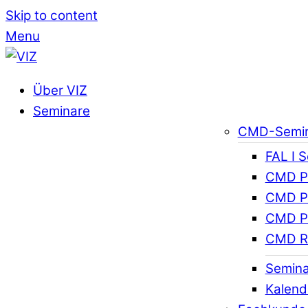
Skip to content
Menu
Über VIZ
Seminare
CMD-Semi
FAL I 
CMD Pr
CMD Pr
CMD Pr
CMD R
Semina
Kalend