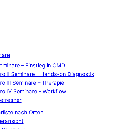
nare
Seminare – Einstieg in CMD
o II Seminare – Hands-on Diagnostik
o III Seminare – Therapie
o IV Seminare – Workflow
efresher
rliste nach Orten
eransicht