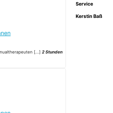
Service
Kerstin Baß
nnen
Manualtherapeuten
[...]
2 Stunden
nnen