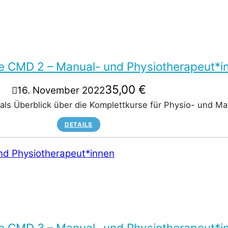
re CMD 2 – Manual- und Physiotherapeut*i
35,00
€
16. November 2022
 als Überblick über die Komplettkurse für Physio- und 
DETAILS
re CMD 3 – Manual- und Physiotherapeut*i