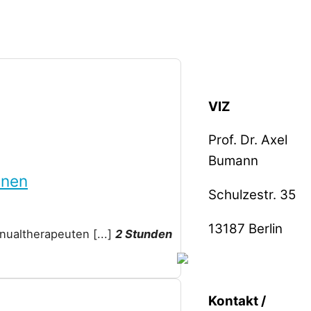
Back To Top
VIZ
Prof. Dr. Axel
Bumann
nnen
Schulzestr. 35
13187
Berlin
Manualtherapeuten
[...]
2 Stunden
Kontakt /