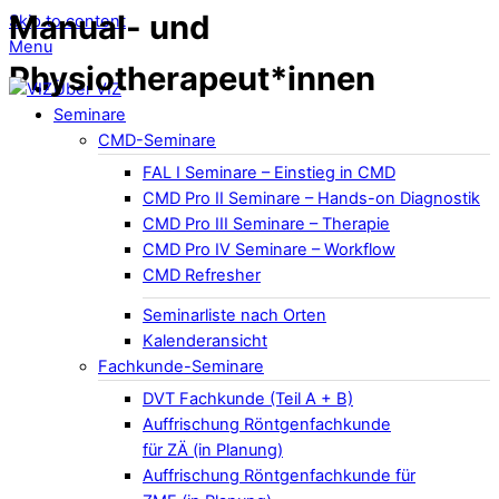
Manual- und
Skip to content
Menu
Physiotherapeut*innen
Über VIZ
Seminare
CMD-Seminare
FAL I Seminare – Einstieg in CMD
CMD Pro II Seminare – Hands-on Diagnostik
CMD Pro III Seminare – Therapie
CMD Pro IV Seminare – Workflow
CMD Refresher
Seminarliste nach Orten
Kalenderansicht
Fachkunde-Seminare
DVT Fachkunde (Teil A + B)
Auffrischung Röntgenfachkunde
für ZÄ (in Planung)
Auffrischung Röntgenfachkunde für