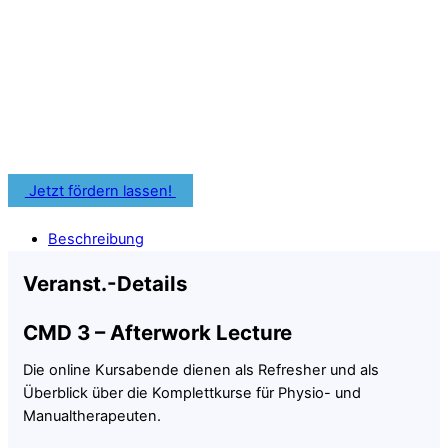
Förderprogramme oder
Bildungszuschüsse für Deine
zahnärztliche Weiterbildung nutzen.
Informiere Dich frühzeitig über Fördermöglichkeiten für
Deine Fortbildung.
Jetzt fördern lassen!
Beschreibung
Veranst.-Details
CMD 3 – Afterwork Lecture
Die online Kursabende dienen als Refresher und als
Überblick über die Komplettkurse für Physio- und
Manualtherapeuten.