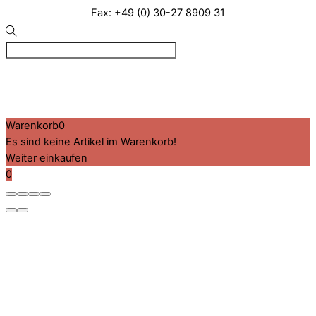
Fax: +49 (0) 30-27 8909 31
©
VIZ
2026
Created by BPR*DESIGN
·
·
·
Impressum
Datenschutz
Cookie-Details
Warenkorb
0
Es sind keine Artikel im Warenkorb!
Weiter einkaufen
0