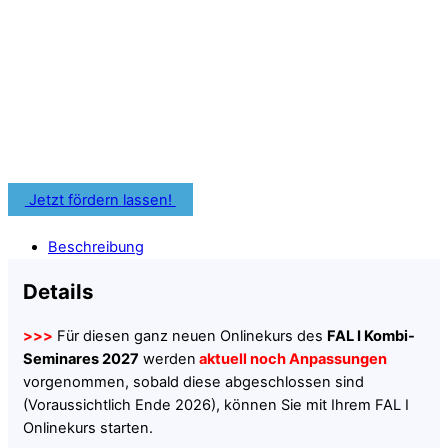
Förderprogramme oder
Bildungszuschüsse für Deine
zahnärztliche Weiterbildung nutzen.
Informiere Dich frühzeitig über Fördermöglichkeiten für
Deine Fortbildung.
Jetzt fördern lassen!
Beschreibung
Details
>>>
Für diesen ganz neuen Onlinekurs des
FAL I Kombi-
Seminares 2027
werden
aktuell noch Anpassungen
vorgenommen, sobald diese abgeschlossen sind
(Voraussichtlich Ende 2026), können Sie mit Ihrem FAL I
Onlinekurs starten.