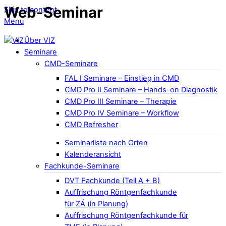
Web-Seminar
Skip to content
Menu
Über VIZ
Seminare
CMD-Seminare
FAL I Seminare – Einstieg in CMD
CMD Pro II Seminare – Hands-on Diagnostik
CMD Pro III Seminare – Therapie
CMD Pro IV Seminare – Workflow
CMD Refresher
Seminarliste nach Orten
Kalenderansicht
Fachkunde-Seminare
DVT Fachkunde (Teil A + B)
Auffrischung Röntgenfachkunde
für ZÄ (in Planung)
Auffrischung Röntgenfachkunde für