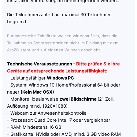
Installation vor Kursbeginn heruntergeladen werden..
Die Teilnehmerzahl ist auf maximal 30 Teilnehmer
begrenzt.
Für angestellte Zahnärzte weisen wir darauf hin, dass die
Teilnahme an Sonntagsterminen nicht im Einklang mit dem
ArbZG steht und auf eigenen Wunsch geschieht.
Technische Voraussetzungen -
Bitte prüfen Sie Ihre
Geräte auf entsprechende Leistungsfähigkeit:
- Leistungsfähiger
Windows PC
- System: Windows 10 Home/Professional 64 bit oder
neuer
(Kein Mac OSX)
- Monitore: idealerweise
zwei Bildschirme
(21 Zoll,
Auflösung mind. 1920x1080)
- Webcam zur Anwesenheitskontrolle
- Prozessor: Quad Core Intel i7 oder vergleichbar
- RAM: Mindestens 16 GB
- Grafikkarte: NVidia oder AMD, mind. 3 GB video RAM