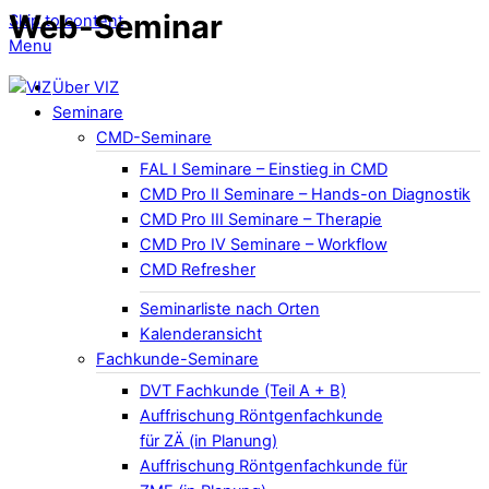
Web-Seminar
Skip to content
Menu
Über VIZ
Seminare
CMD-Seminare
FAL I Seminare – Einstieg in CMD
CMD Pro II Seminare – Hands-on Diagnostik
CMD Pro III Seminare – Therapie
CMD Pro IV Seminare – Workflow
CMD Refresher
Seminarliste nach Orten
Kalenderansicht
Fachkunde-Seminare
DVT Fachkunde (Teil A + B)
Auffrischung Röntgenfachkunde
für ZÄ (in Planung)
Auffrischung Röntgenfachkunde für