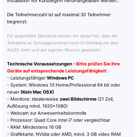
Installation vor Kursbeginn heruntergeladen werden..
Die Teilnehmerzahl ist auf maximal 30 Teilnehmer
begrenzt.
Für angestellte Zahnärzte weisen wir darauf hin, dass die
Teilnahme an Sonntagsterminen nicht im Einklang mit dem
ArbZG steht und auf eigenen Wunsch geschieht.
Technische Voraussetzungen -
Bitte prüfen Sie Ihre
Geräte auf entsprechende Leistungsfähigkeit:
- Leistungsfähiger
Windows PC
- System: Windows 10 Home/Professional 64 bit oder
neuer
(Kein Mac OSX)
- Monitore: idealerweise
zwei Bildschirme
(21 Zoll,
Auflösung mind. 1920x1080)
- Webcam zur Anwesenheitskontrolle
- Prozessor: Quad Core Intel i7 oder vergleichbar
- RAM: Mindestens 16 GB
- Grafikkarte: NVidia oder AMD, mind. 3 GB video RAM