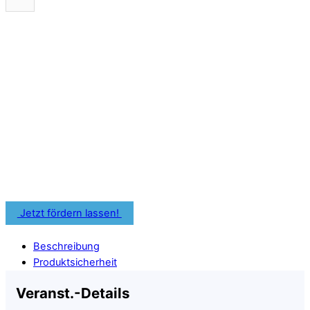
Je nach Bundesland kannst Du
Förderprogramme oder
Bildungszuschüsse für Deine
zahnärztliche Weiterbildung nutzen.
Informiere Dich frühzeitig über Fördermöglichkeiten für
Deine Fortbildung.
Jetzt fördern lassen!
Beschreibung
Produktsicherheit
Veranst.-Details