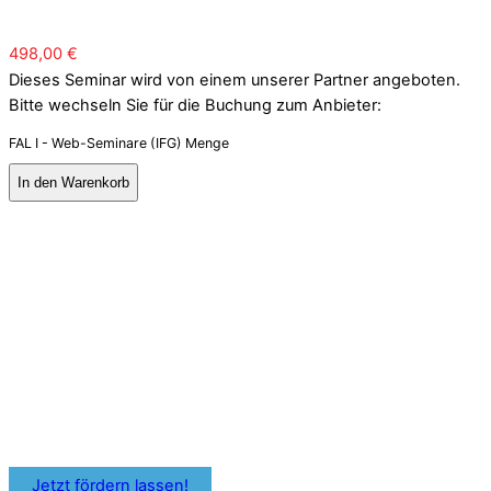
498,00
€
Dieses Seminar wird von einem unserer Partner angeboten.
Bitte wechseln Sie für die Buchung zum Anbieter:
FAL I - Web-Seminare (IFG) Menge
In den Warenkorb
Je nach Bundesland kannst Du
Förderprogramme oder
Bildungszuschüsse für Deine
zahnärztliche Weiterbildung nutzen.
Informiere Dich frühzeitig über Fördermöglichkeiten für
Deine Fortbildung.
Jetzt fördern lassen!