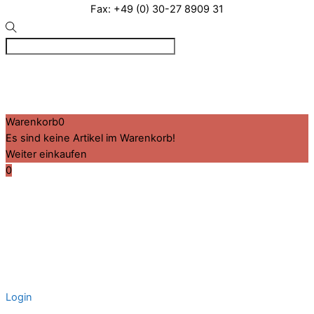
Fax: +49 (0) 30-27 8909 31
©
VIZ
2026
Created by BPR*DESIGN
·
·
·
Impressum
Datenschutz
Cookie-Details
Warenkorb
0
Es sind keine Artikel im Warenkorb!
Weiter einkaufen
0
Login