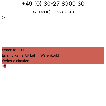
+49 (0) 30-27 8909 30
Fax: +49 (0) 30-27 8909 31
©
VIZ
2026
Created by BPR*DESIGN
·
·
·
Impressum
Datenschutz
Cookie-Details
Warenkorb
0
Es sind keine Artikel im Warenkorb!
Weiter einkaufen
0