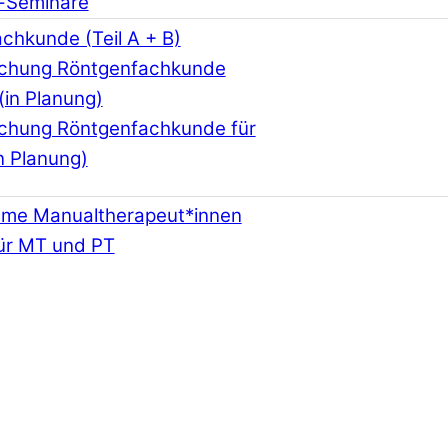
-Seminare
chkunde (Teil A + B)
schung Röntgenfachkunde
(in Planung)
schung Röntgenfachkunde für
n Planung)
hme Manualtherapeut*innen
ür MT und PT