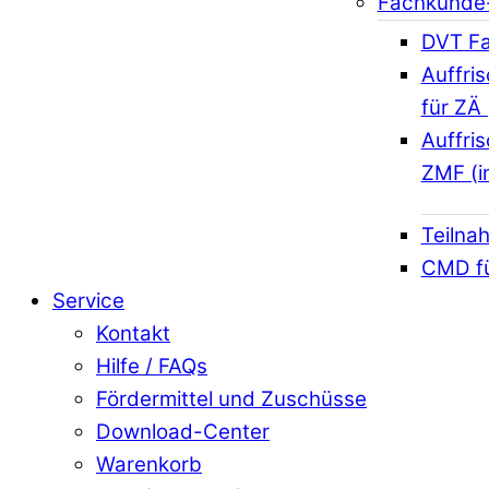
Fachkunde
DVT Fa
Auffri
für ZÄ 
Auffri
ZMF (i
Teilna
CMD f
Service
Kontakt
Hilfe / FAQs
Fördermittel und Zuschüsse
Download-Center
Warenkorb