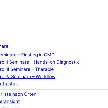
nare
Seminare – Einstieg in CMD
o II Seminare – Hands-on Diagnostik
o III Seminare – Therapie
o IV Seminare – Workflow
efresher
rliste nach Orten
eransicht