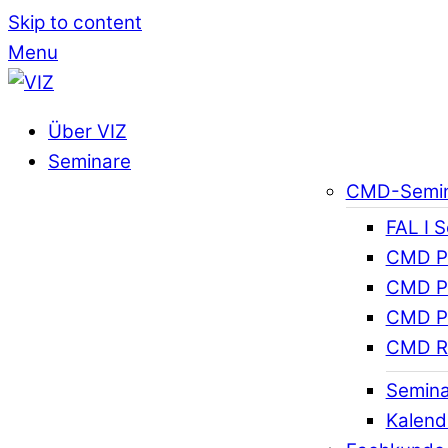
Skip to content
Menu
Über VIZ
Seminare
CMD-Semi
FAL I 
CMD Pr
CMD Pr
CMD Pr
CMD R
Semina
Kalend