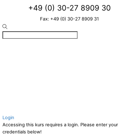
+49 (0) 30-27 8909 30
Fax: +49 (0) 30-27 8909 31
©
VIZ
2026
Created by BPR*DESIGN
·
·
·
Impressum
Datenschutz
Cookie-Details
Login
Accessing this kurs requires a login. Please enter your
credentials below!