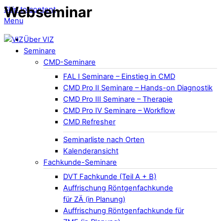
Webseminar
Skip to content
Menu
Über VIZ
Seminare
CMD-Seminare
FAL I Seminare – Einstieg in CMD
CMD Pro II Seminare – Hands-on Diagnostik
CMD Pro III Seminare – Therapie
CMD Pro IV Seminare – Workflow
CMD Refresher
Seminarliste nach Orten
Kalenderansicht
Fachkunde-Seminare
DVT Fachkunde (Teil A + B)
Auffrischung Röntgenfachkunde
für ZÄ (in Planung)
Auffrischung Röntgenfachkunde für